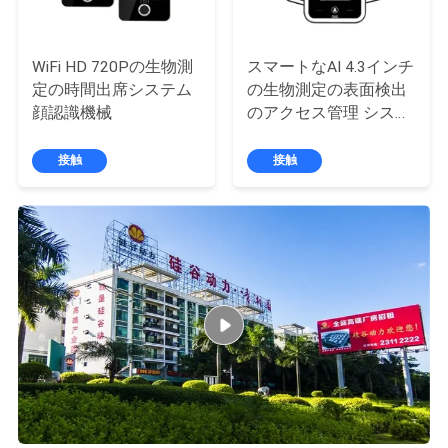
い
WiFi HD 720Pの生物測
スマートなAI 4.3インチ
定の時間出席システム
の生物測定の表面検出
ニ
顔認識機械
のアクセス管理 システ
ュ
ム出席機械
接触
接触
ー
ス
VR
地
図