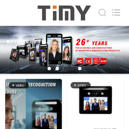
2021
-
2026
Shenzhen
Union
Timmy
Technology
Co.,
家
Ltd..
All
Rights
動的顔認識勤怠管理マシン
Reserved.
プ
ロ
ダ
ク
ト
私