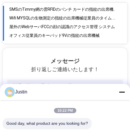
SMSのTimmy網の雲RFIDのパンチ カードの指紋の出席機械3G Wifi
Wifi MYSQLの生物測定の指紋の出席機械従業員のタイム レコーダー
屋外のWebサーバFCCの顔の認識のアクセス管理 システム
オフィス従業員のキーパッド9Vの指紋の出席機械
SDKの顔認識機械
ウィーガンド 26の34アクセス管理および時間の出席の管理システム
18言語wifi TCPの携帯用生物測定の出席システム
メッセージ
可視ライト200Wピクセル生物測定の顔認識システム
折り返しご連絡いたします！
スマートなRFIDカード時間を記録する指紋の時間出席システム
RoHsは顔認識機械を
Justin
内部POE機能0.5s指紋の出席機械
従業員SDK TFT TMF661の生物測定の顔認識システム
RFIDカード スタッフのWifi TCP IPの表面読者の出席機械
10:22 PM
2.8インチの指紋カードSDK生物測定機械表面読書
Good day, what product are you looking for?
Wifi動的ピクセルHD 200W顔認識の時間出席