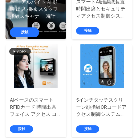
達
スマートAI顔認識装置
WIFI アルバイト AI 顔
時間出席とセキュリテ
時 出席 機械 スタッフ
に
ィアクセス制御システ
指紋スキャナー 時計 入
つ
ム 生物学的AI顔認識装
出 機械 時間記録
置
接触
接触
い
て
工
場
旅
AIベースのスマート
5インチタッチスクリ
行
RFIDカード 時間出席
ーン顔指紋QRコードア
フェイス アクセス コン
クセス制御システム防
トロール マシン
水勤怠管理デバイス
品
WiFi/4G モジュール
接触
接触