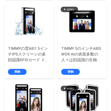
質
管
理
私
達
TIMMYの雲AI01 5イン
TIMMY 5のインチAI05
チIPSスクリーンの多
WDR AIの表面多数の
に
顔認識RFIDカード ドア
人々は顔認識の生物測
のアクセス管理 システ
定の時間出席を
連
ム
接触
接触
絡
し
な
さ