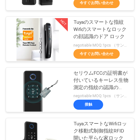
達
今すぐお問い合わせ
に
HOT
Tuyaのスマートな指紋
つ
29
Wifiのスマートなロック
い
生物測定の顔認識シ
の顔認識のドア ロック
negotiable MOQ:1pcs （サンプル）
て
ステム
今すぐお問い合わせ
工
セリウムFCCの証明書が
付いているキーレス生物
場
測定の指紋の認識の
18
旅
Tuyaのスマートなロッ
negotiable MOQ:1pcs （サンプル）
ク
Tuyaのスマートな
接触
行
ロック
TuyaスマートなWifiロッ
品
ク移動式制御指紋RFID
開いた平らな家ロック