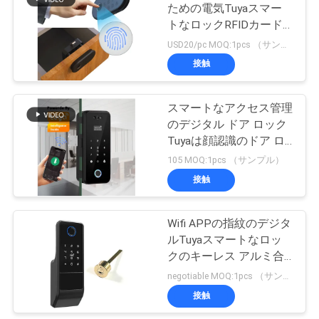
ための電気Tuyaスマー
い
トなロックRFIDカード
3
パスワード生物測定の指
USD20/pc MOQ:1pcs （サンプル）
顔認識の温度の走査
紋
接触
ニ
器
ュ
スマートなアクセス管理
のデジタル ドア ロック
ー
Tuyaは顔認識のドア ロ
ス
ックを
105 MOQ:1pcs （サンプル）
接触
25
VR
Wifi APPの指紋のデジタ
指紋の出席機械
ルTuyaスマートなロッ
地
クのキーレス アルミ合
金材料
negotiable MOQ:1pcs （サンプル）
図
接触