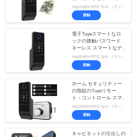
質
negotiable MOQ:1pcs （サンプル）
管
接触
41
理
RFIDカード アクセ
電子Tuyaスマートなロ
ックの接触パスワード
ス管理
私
キーレス スマートなデ
ジタル キーパッド
negotiable MOQ:1pcs （サンプル）
達
接触
に
連
ホーム セキュリティー
52
の指紋のTuyaリモー
絡
ト・コントロール スマ
顔認識の出席機械
ートなロックAPPのドア
negotiable MOQ:1pcs （サンプル）
し
ロック
接触
な
さ
キャビネットの引出しの