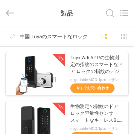
2021
-
2026
製品
Shenzhen
Union
Timmy
Technology
Co.,
家
78
Ltd..
中国 Tuyaのスマートなロック
All
Rights
Reserved.
顔認識機
プ
HOT
Tuya Wifi APPの生物測
ロ
定の指紋のスマートなド
ア ロックの指紋のデジ
ダ
タル キーレス ロックを
negotiable MOQ:1pcs （サンプル）
ドア ハンドル
ク
今すぐお問い合わせ
50
ト
顔の認識のアクセ
HOT
生物測定の指紋のドア
ロック容量性センサー
ス管理 システム
私
スマートなキーレスBLE
APPのロック
negotiable MOQ:1pcs （サンプル）