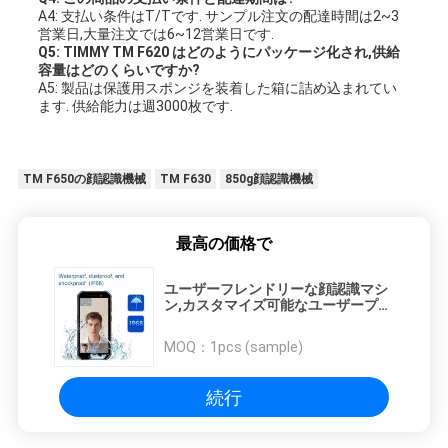
A4: 支払い条件はT/Tです. サンプル注文の配達時間は2~3
営業日,大量注文では6~12営業日です.
Q5: TIMMY TM F620 はどのようにパッケージ化され,供給
容量はどのくらいですか?
A5: 製品は保護用スポンジを装着した箱に詰め込まれてい
ます. 供給能力は週3000枚です.
TM F650の顔認識機械
TM F630
850g顔認識機械
最高の価格で
ユーザーフレンドリーな顔認識マシ
ン,カスタマイズ可能なユーザープロ
ファイルとセキュリティソリューシ
ョンの簡単なインストール
MOQ：
1pcs (sample)
続行