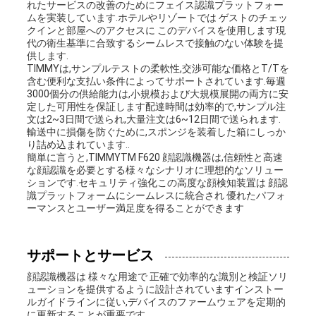
れたサービスの改善のためにフェイス認識プラットフォー
ムを実装しています.ホテルやリゾートでは ゲストのチェッ
クインと部屋へのアクセスに このデバイスを使用します現
代の衛生基準に合致するシームレスで接触のない体験を提
供します.
TIMMYは,サンプルテストの柔軟性,交渉可能な価格とT/Tを
含む便利な支払い条件によってサポートされています.毎週
3000個分の供給能力は,小規模および大規模展開の両方に安
定した可用性を保証します配達時間は効率的で,サンプル注
文は2~3日間で送られ,大量注文は6~12日間で送られます.
輸送中に損傷を防ぐために,スポンジを装着した箱にしっか
り詰め込まれています..
簡単に言うと,TIMMYTM F620 顔認識機器は,信頼性と高速
な顔認識を必要とする様々なシナリオに理想的なソリュー
ションです.セキュリティ強化この高度な顔検知装置は 顔認
識プラットフォームにシームレスに統合され 優れたパフォ
ーマンスとユーザー満足度を得ることができます
サポートとサービス
顔認識機器は 様々な用途で 正確で効率的な識別と検証ソリ
ューションを提供するように設計されていますインストー
ルガイドラインに従い,デバイスのファームウェアを定期的
に更新することが重要です..