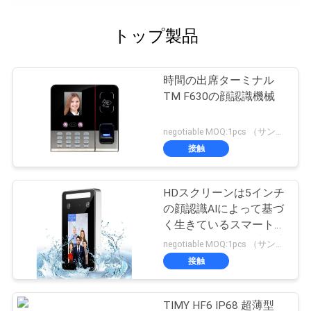
トップ製品
時間の出席ターミナル
TM F630の顔認識機械
negotiable MOQ:1pcs （サンプル）
接触
HDスクリーンは5インチ
の顔認識AIによって基づ
く生きているスマートな
アクセス管理を機械で造
negotiable MOQ:1pcs （サンプル）
る
接触
TIMY HF6 IP68 超薄型