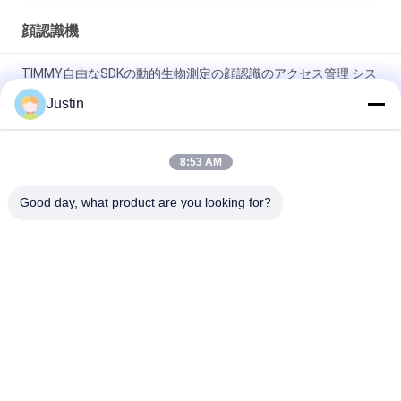
顔認識機
TIMMY自由なSDKの動的生物測定の顔認識のアクセス管理 シス
テム
Justin
動的5.0インチの顔認識はRoHSの時間出席のアクセス管理 シス
テムを機械で造る
8:53 AM
APIのTCP/IP Rfidのカード読取り装置の顔認識のドアのアクセ
Good day, what product are you looking for?
ス管理 システム
人気カテゴリ
すべて
顔の認識のアクセス
顔認識機
管理 システム
生物測定の顔認識シ
Tuyaのスマートなロ