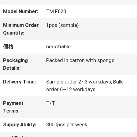
達
Model Number:
TM F620
に
Minimum Order
1pcs (sample)
つ
Quantity:
い
価格:
negotiable
て
Packaging
Packed in carton with sponge
Details:
工
Delivery Time:
Sample order 2~3 workdays; Bulk
order 6~12 workdays
場
Payment
T/T,
旅
Terms:
行
Supply Ability:
3000pcs per week