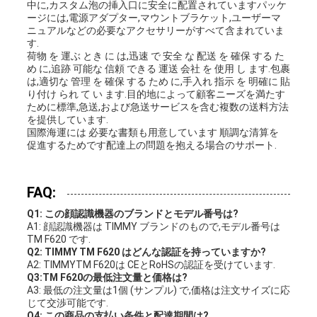
中に,カスタム泡の挿入口に安全に配置されていますパッケ
ージには,電源アダプター,マウントブラケット,ユーザーマ
ニュアルなどの必要なアクセサリーがすべて含まれていま
す.
荷物 を 運ぶ とき に は,迅速 で 安全 な 配送 を 確保 する た
め に,追跡 可能な 信頼 できる 運送 会社 を 使用 し ます.包裹
は,適切な 管理 を 確保 する ため に,手入れ 指示 を 明確に 貼
り付け られ て い ます.目的地によって顧客ニーズを満たす
ために標準,急送,および急送サービスを含む複数の送料方法
を提供しています.
国際海運には 必要な書類も用意しています 順調な清算を
促進するためです配達上の問題を抱える場合のサポート.
FAQ:
Q1: この顔認識機器のブランドとモデル番号は?
A1: 顔認識機器は TIMMY ブランドのもので,モデル番号は
TM F620 です.
Q2: TIMMY TM F620 はどんな認証を持っていますか?
A2: TIMMYTM F620は CEとRoHSの認証を受けています.
Q3:TM F620の最低注文量と価格は?
A3: 最低の注文量は1個 (サンプル) で,価格は注文サイズに応
じて交渉可能です.
Q4: この商品の支払い条件と配達期間は?