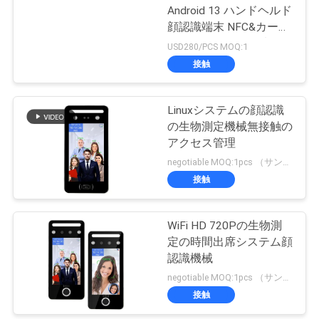
Android 13 ハンドヘルド
顔認識端末 NFC&カード
リーダー,4GWiFi,無料
USD280/PCS MOQ:1
SDK,屋外使用
接触
Linuxシステムの顔認識
の生物測定機械無接触の
アクセス管理
negotiable MOQ:1pcs （サンプル）
接触
WiFi HD 720Pの生物測
定の時間出席システム顔
認識機械
negotiable MOQ:1pcs （サンプル）
接触