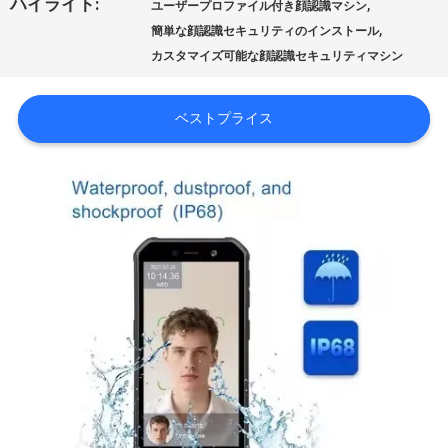
ハイライト:
,
ユーザープロファイル付き顔認識マシン
品
,
簡単な顔認識セキュリティのインストール
質
カスタマイズ可能な顔認識セキュリティマシン
管
ベストプライス
理
私
達
に
連
絡
し