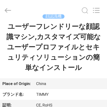
2021
-
2026
Shenzhen
顔認識機
Union
Timmy
ユーザーフレンドリーな顔認
家
Technology
Co.,
Ltd..
識マシン,カスタマイズ可能な
All
Rights
プ
Reserved.
ユーザープロファイルとセキ
ロ
ュリティソリューションの簡
ダ
単なインストール
ク
ト
Place of Origin:
China
ブランド名:
TIMMY
私
証明:
CE, RoHS