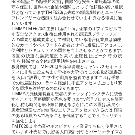
RoHS認証この顔検知装置は 国際的な安全・環境基準の遵
守を保証し 世界中の企業や機関にとって 信頼性の高い選択
肢となっていますTM F620は,先端の顔認識技術とユーザー
フレンドリーな機能を組み合わせています.異なる環境に適
しています
TIMMYTM F620の主要用途の1つは 企業のオフィスビルで
す安全なアクセス制御に使用される顔認識プラットフォー
ムの重要な構成要素として機能している場合従業員は物理
的なカードやパスワードを必要とせずに迅速にアクセスし,
便利性とセキュリティの両方を向上させることができます.
装置 の 快速 な 認識 速度 と 高 の 正確 性 は,ピーク 時 の 渋
滞 を 軽減 する全体の運用効率を向上させる.
教育機関では,TM F620は出席率管理とキャンパスセキュリ
ティに非常に役立ちます学校や大学では この自動顔読書器
を 入口に設置して 学生や職員を 監視できますこれは手動
での出席記録のエラーを軽減し,不正アクセス防止により安
全な環境を維持するのに役立ちます.
TIMMYの顔検知装置を患者のチェックインシステムに統合
することで,医療機関が恩恵を受けます.管理プロセスを簡素
化し,待ち時間を最小限に抑えるさらに,この装置は,薬局や
患者記録室などの敏感なエリアにアクセスできるのは 権限
のある職員のみであることを保証することで セキュリティ
を強化します.
TM F620は,小売業やホスピタリティ業界でも広く使用され
ています.小売店では,顧客人口統計分析とパーソナライズさ