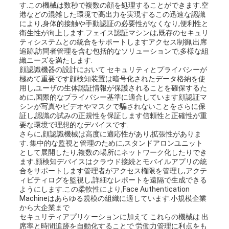
す.この機械は数秒で複数の顔を処理することができます.空
地
港などの混雑した環境で高出力を実現するこの迅速な認識
により,身体的接触や手動認証の必要性がなくなり,便利性と
図
衛生性が向上します.フェイス認証マシンは,既存のセキュリ
ティシステムとの統合をサポートしますアクセス制御,出席
追跡,訪問者管理を含む包括的なソリューションで,多様な組
織ニーズを満たします.
PRIVACY
顔認識機器の設計において セキュリティとプライバシーが
極めて重要です顔検知装置は暗号化されたデータ格納を使
POLICY
用し,ユーザの生体認証情報が保護されることを確保するた
めに,国際的なプライバシー基準に適合しています顔認証マ
シンが写真やビデオやマスクで騙されないことをさらに保
証し,認識の試みの正規性を保証します信頼性と正確性が重
要な環境で理想的なデバイスです.
さらに,顔認識機械は高度に適応性があり,拡張性がありま
す. 集中的な監視と管理のために,スタンドアロンユニット
として展開したり,複数の場所にネットワーク化したりでき
ます.顔検知デバイスはクラウド接続とモバイルアプリの統
合をサポートします管理者がアクセス権限を管理し,アクテ
ィビティログを監視し,詳細なレポートを遠隔で生成できる
ようにします.この柔軟性により,Face Authentication
Machineはあらゆる規模の組織に適しています.小規模企業
から大企業まで
セキュリティアプリケーションに加えて これらの機械は 出
席率と時間追跡を自動化することで 労働力管理に利点をも