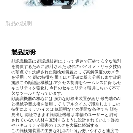
な
さ
製品の説明
い
製品説明:
ニ
顔認識機器は 顔認識技術によって 迅速で正確で安全な識別
を提供するために 設計された 現代のバイオメトリック技術
ュ
の頂点です洗練された顔検知装置として高解像度のカメラ
を活用して 顔の特徴を 驚くほど正確に捉え分析します政府
ー
施設この顔認証機械は,アクセス制御をシームレスに保ち,セ
キュリティを強化し,今日のセキュリティ環境において不可
ス
欠なツールとなっています.
顔認識機器の核心には 強力な顔検出装置があり 最先端のAI
と機械学習技術を使用して リアルタイムで識別しますこの
技術により デバイスは 低照明などの困難な条件でも 顔を
VR
見出し 認証できます顔認証機器は 本物のユーザーと 許可
されていない人材を区別するように設計されています詐欺
やセキュリティ侵害のリスクを大幅に軽減する.
この顔検知装置の主要な利点の1つは,使いやすさと速度で