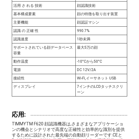
活用 さ れる 技術
顔認識技術
基本構成要素
顔の特徴を取り出す装置
主要機能
顔認証マシン
認識 の 正確 性
990.7%
認識速度
1秒未満
サポートされている顔データベース
最大5万の顔
容量
動作温度
-10°Cから50°C
電源
DC 12V/2A
接続性
Wi-Fi,イーサネット USB
ディスプレイ
7インチのLCDタッチスクリ
ーン
応用:
TIMMYTM F620 顔認識機器は,さまざまなアプリケーショ
ンの機会とシナリオで高度な正確性と効率的な識別を提供
するために設計された最先端の自動顔リーダーです.CEと