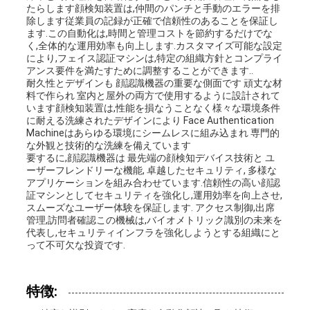
たらします顔検知装置は,仲間のパンチと手動のエラーを排
除します従業員の記録が正確で信頼性のあることを保証し
ます.この自動化は,時間と管理コストを節約するだけでな
く,全体的な運用効率も向上します.カスタマイズ可能な設定
により,フェイス認証マシンは,特定の組織方針とコンプライ
アンス要件を満たすために調整することができます..
耐久性とデザインも 顔認識機器の重要な側面です 頑丈な材
料で作られ 室内と屋外の両方で使用するように設計されて
います顔検知装置は,性能を損なうことなく様々な環境条件
に耐える洗練されたデザインにより Face Authentication
Machineはあらゆる環境にシームレスに組み込まれ 専門的
な外観と技術的な洗練を備えています
要するに,顔認識機器は 最先端の顔検知デバイス技術と ユ
ーザーフレンドリーな機能, 卓越したセキュリティ, 多様な
アプリケーションを組み合わせています.信頼性の高い顔認
証マシンとしてセキュリティを強化し,運用効率を向上させ,
スムーズなユーザー体験を保証します. アクセス制御,出席
管理,訪問者確認この機械は,バイオメトリック識別の未来を
代表し,セキュリティインフラを強化しようとする組織にと
って不可欠な投資です.
特徴: