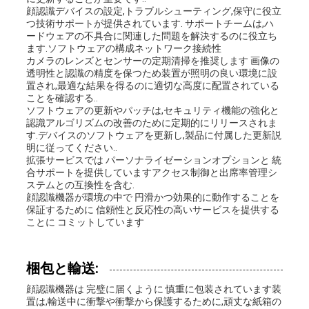
顔認識デバイスの設定,トラブルシューティング,保守に役立
つ技術サポートが提供されています. サポートチームは,ハ
ードウェアの不具合に関連した問題を解決するのに役立ち
ます.ソフトウェアの構成ネットワーク接続性
カメラのレンズとセンサーの定期清掃を推奨します 画像の
透明性と認識の精度を保つため装置が照明の良い環境に設
置され,最適な結果を得るのに適切な高度に配置されている
ことを確認する..
ソフトウェアの更新やパッチは,セキュリティ機能の強化と
認識アルゴリズムの改善のために定期的にリリースされま
す.デバイスのソフトウェアを更新し,製品に付属した更新説
明に従ってください..
拡張サービスでは パーソナライゼーションオプションと 統
合サポートを提供していますアクセス制御と出席率管理シ
ステムとの互換性を含む.
顔認識機器が環境の中で 円滑かつ効果的に動作することを
保証するために 信頼性と反応性の高いサービスを提供する
ことに コミットしています
梱包と輸送:
顔認識機器は 完璧に届くように 慎重に包装されています装
置は,輸送中に衝撃や衝撃から保護するために,頑丈な紙箱の