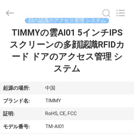
2021
-
2026
Shenzhen
Union
顔の認識のアクセス管理 システム
Timmy
Technology
Co.,
TIMMYの雲AI01 5インチIPS
家
Ltd..
All
Rights
スクリーンの多顔認識RFIDカ
Reserved.
プ
ード ドアのアクセス管理 シ
ロ
ステム
ダ
ク
起源の場所:
中国
ト
TIMMY
ブランド名:
RoHS, CE, FCC
証明:
私
TM-AI01
モデル番号: