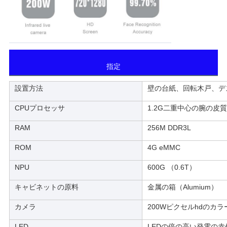
指定
設置方法
壁の台紙、回転木戸、デ
CPUプロセッサ
1.2G二重中心の腕の皮質
RAM
256M DDR3L
ROM
4G eMMC
NPU
600G （0.6T）
キャビネットの原料
金属の箱（Alumium）
カメラ
200Wピクセルhdのカラ
LED
LEDの倍の高い発電の