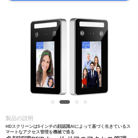
質
管
理
私
達
に
連
絡
し
製品の説明
な
HDスクリーンは5インチの顔認識AIによって基づく生きているス
マートなアクセス管理を機械で造る
さ