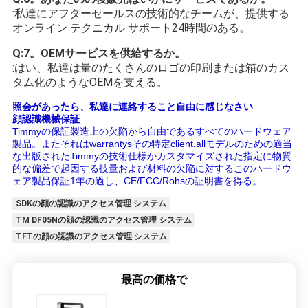
:私達にアフターセールスの技術的なチームが、提供する
オンライン テクニカル サポート24時間のある。
Q:7。OEMサービスを供給するか。
:はい、私達は量のたくさんのロゴの印刷または箱のカス
タム化のようなOEMを支える。
照会があったら、私達に連絡すること自由に感じなさい
顔認識機械保証
Timmyの保証製造上の欠陥から自由であるすべてのハードウェア
製品。またそれはwarrantysその特定client.allモデルのための適当
な出版されたTimmyの技術仕様かカスタマイズされた指定に物質
的な偏差で起因する技量および材料の欠陥に対するこのハードウ
ェア製品保証1年の過し、CE/FCC/Rohsの証明書を得る。
SDKの顔の認識のアクセス管理 システム
TM DF05Nの顔の認識のアクセス管理 システム
TFTの顔の認識のアクセス管理 システム
最高の価格で