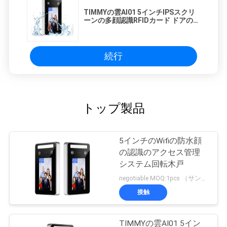
TIMMYの雲AI01 5インチIPSスクリ
ーンの多顔認識RFIDカード ドアのア
クセス管理 システム
続行
トップ製品
5インチのWifiの防水顔
の認識のアクセス管理
システム回転木戸
negotiable MOQ:1pcs （サンプル）
接触
TIMMYの雲AI01 5イン