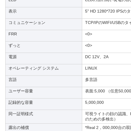
表示
5" HD 1280*720 IP
コミュニケーション
TCP/IPのWIFI/USBの
FRR
<0>
ずっと
<0>
電源
DC 12V、2A
オペレーティング システム
LINUX
言語
多言語
ユーザー容量
表面:5,000 （任意50,00
記録的な容量
5,000,000
同一証明様式
可視ライトの顔の認識、P
のための多検出）
露出の補償
*Real 2，000,0