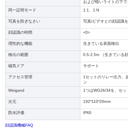
および暗いライトの下で
同一証明モード
1:1、1:N
写真を防ぎなさい
写真/ビデオとの顔認識
顔認識の時間
<0>
理性的な機能
生きている表面検出
検出の範囲
0.5-2.5m （生きている
磁気ドア
サポート
アクセス管理
1セットのリレー出力、反
ン
Weigand
1つはWG26/34を、セッ
次元
192*110*20mm
防水評価
IP65
顔認識機械FAQ