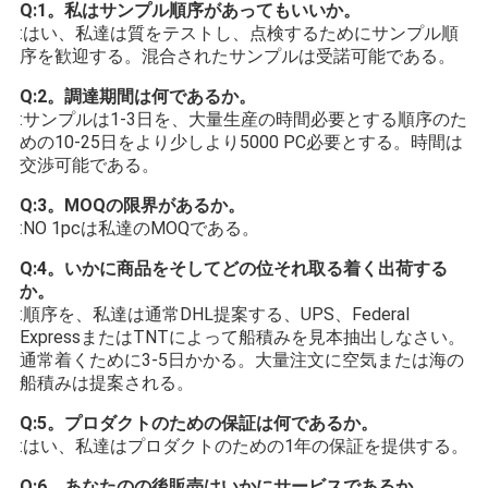
Q:1。私はサンプル順序があってもいいか。
:はい、私達は質をテストし、点検するためにサンプル順
序を歓迎する。混合されたサンプルは受諾可能である。
Q:2。調達期間は何であるか。
:サンプルは1-3日を、大量生産の時間必要とする順序のた
めの10-25日をより少しより5000 PC必要とする。時間は
交渉可能である。
Q:3。MOQの限界があるか。
:NO 1pcは私達のMOQである。
Q:4。いかに商品をそしてどの位それ取る着く出荷する
か。
:順序を、私達は通常DHL提案する、UPS、Federal 
ExpressまたはTNTによって船積みを見本抽出しなさい。
通常着くために3-5日かかる。大量注文に空気または海の
船積みは提案される。
Q:5。プロダクトのための保証は何であるか。
:はい、私達はプロダクトのための1年の保証を提供する。
Q:6。あなたのの後販売はいかにサービスであるか。