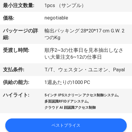
達
最小注文数量:
1pcs （サンプル）
に
negotiable
価格:
つ
パッケージの詳
輸出パッキング:28*20*17 cm G.W. 2
い
細:
つのKg
て
受渡し時間:
順序2~3の仕事日を見本抽出しなさ
い;大量注文6~12の仕事日
工
支払条件:
T/T、ウェスタン・ユニオン、Payal
場
供給の能力:
1週あたりの1000 PC
旅
,
ハイライト:
5インチ IPSスクリーン アクセス制御システム
,
行
多面認識RFIDドアシステム
クラウド AI 顔認識アクセス制御
品
ベストプライス