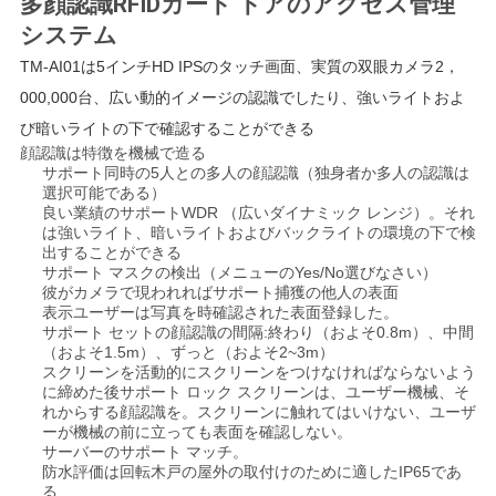
多顔認識RFIDカード ドアのアクセス管理
い
システム
TM-AI01は5インチHD IPSのタッチ画面、
実質の双眼カメラ2，
000,000台、広い動的イメージの認識
でしたり
、強いライトおよ
ニ
び暗いライトの下で確認することができる
ュ
顔認識は
特徴を
機械で造る
サポート同時の5人との多人の顔認識（独身者か多人の認識は
選択可能である）
ー
良い業績のサポートWDR （広いダイナミック レンジ）。それ
は強いライト、暗いライトおよびバックライトの環境の下で検
ス
出することができる
サポート マスクの検出（メニューのYes/No選びなさい）
彼がカメラで現われればサポート捕獲の他人の表面
表示ユーザーは写真を時確認された表面登録した。
VR
サポート セットの顔認識の間隔:終わり（およそ0.8m）、中間
（およそ1.5m）、ずっと（およそ2~3m）
スクリーンを活動的にスクリーンをつけなければならないよう
地
に締めた後サポート ロック スクリーンは、ユーザー機械、そ
れからする顔認識を。スクリーンに触れてはいけない、ユーザ
図
ーが機械の前に立っても表面を確認しない。
サーバーのサポート マッチ。
防水評価は回転木戸の屋外の取付けのために適したIP65であ
る