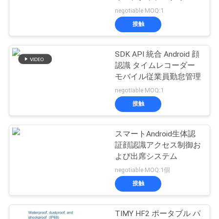
質
ン、デュアルレンズライ
negotiable MOQ:1
ブ検出、および50,000人
管
接触
顔データベースのサポー
41
理
ト（サードパーティ統合
RFIDカード アクセ
あり）
SDK API 統合 Android 顔
認識 タイムレコーダー
ス管理
私
モバイル従業員勤怠管理
negotiable MOQ:1
達
接触
に
連
スマートAndroid生体認
52
証顔認識アクセス制御お
絡
よび出席システム
顔認識の出席機械
negotiable MOQ:1個
し
接触
な
さ
TIMY HF2 ポータブル パ