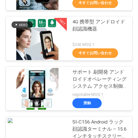
達
量
今すぐお問い合わせ
に
HOT
4G 携帯型 アンドロイド
つ
29
顔認識機器
い
生物測定の顔認識シ
$250 MOQ:1
て
ステム
今すぐお問い合わせ
工
サポート 副開発 アンド
ロイドオペレーティング
場
システム アクセス制御
18
旅
のための顔認識マシン
negotiable MOQ:1
Tuyaのスマートな
接触
行
ロック
SI-C156 Android ラック
品
顔認識ターミナル – 15.6
インチタッチスクリー