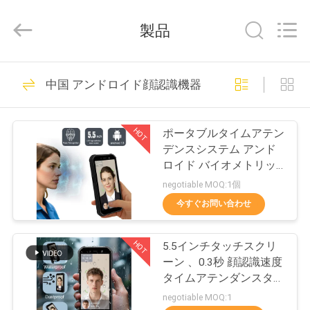
2021
-
2026
製品
Shenzhen
Union
Timmy
Technology
Co.,
家
78
Ltd..
中国 アンドロイド顔認識機器
All
Rights
Reserved.
顔認識機
プ
HOT
ポータブルタイムアテン
ロ
デンスシステム アンド
ロイド バイオメトリッ
ダ
ク顔認識端末
negotiable MOQ:1個
ク
今すぐお問い合わせ
50
ト
顔の認識のアクセ
HOT
5.5インチタッチスクリ
ーン 、0.3秒 顔認識速度
ス管理 システム
私
タイムアテンダンスター
ミナル - 5000 台の顔容
negotiable MOQ:1