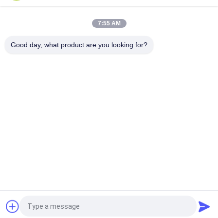
PRIVACY
9
POLICY
7:55 AM
指紋のアクセス管
Good day, what product are you looking for?
理
人気カテゴリ
すべて
顔の認識のアクセス
顔認識機
管理 システム
7
生物測定の顔認識シ
Tuyaのスマートなロ
ステム
ック
指紋の時間出席シス
RFIDカード アクセス
顔認識の出席機械
テム
管理
顔認識の温度の走査
指紋の出席機械
器
見積依頼