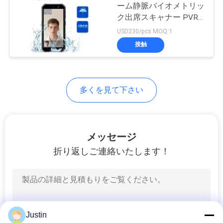
ーム静脈バイオメトリッ
い
ク出席スキャナー PVR
3
端末 バッテリー内蔵 4G
USD230/pcs MOQ:1
顔認識の温度の走査
LTE 2G 3G マルチバンド
接触
ニ
器
ュ
ー
多くを見て下さい
ス
25
メッセージ
VR
折り返しご連絡いたします！
指紋の出席機械
地
図
Justin