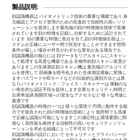
製品説明:
な
顔認識機器は バイオメトリック技術の重要な飛躍であり 身
さ
元確認とアクセス管理のための先進的で信頼性の高いソリ
ューションを提供します最先端の顔の特徴抽出技術で装備
されています顔の特徴を記録し,分析するために設計されて
い
います. 顔の重要な特徴に焦点を当て,顔の特徴抽出器は,シ
ステムが正確にユーザー間で区別することができます照明
条件が厳しい場合や外見がわずかな変化がある場合でも
顔認識機器の核心には 顔データをリアルタイムにスキャン
ニ
して処理する高度な機器である 生物学的顔スキャン装置が
ありますこの生体測定顔スキャン機は 最先端のアルゴリズ
ュ
ムを使用して 顔画像を暗号化された生体測定模板に変換し
ますパスワードやIDカードなどの伝統的な識別方法とは異
なり,バイオメトリック・フェイス・スキャナーは 接触のな
ー
い衛生的な認証手段を提供します企業セキュリティ,時間と
出席率追跡,制限区域への安全なアクセスなど 様々な用途に
ス
最適です
顔認識機器の特徴の一つは 様々な環境で 円滑に動作する能
力です統合された顔の特徴抽出技術により 低照明でも迅速
で正確な認識が可能になりますこの適応性は,環境要因に関
VR
係なく高性能を維持する信頼性の高いセキュリティソリュ
ーションを求める組織にとって不可欠です
顔認識機器の設計において セキュリティとプライバシーが