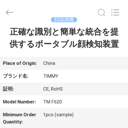
2021
-
2026
Shenzhen
顔認識機
Union
Timmy
正確な識別と簡単な統合を提
家
Technology
Co.,
Ltd..
供するポータブル顔検知装置
All
Rights
プ
Reserved.
ロ
Place of Origin:
China
ダ
ブランド名:
TIMMY
ク
証明:
CE, RoHS
ト
Model Number:
TM F620
Minimum Order
1pcs (sample)
私
Quantity: