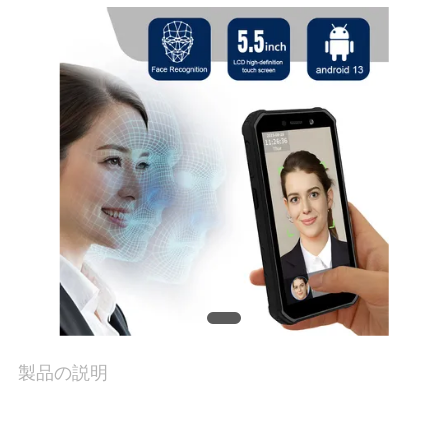
品
質
管
理
私
達
に
連
製品の説明
絡
し