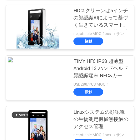
HDスクリーンは5インチ
の顔認識AIによって基づ
く生きているスマートな
アクセス管理を機械で造
negotiable MOQ:1pcs （サンプル）
る
接触
TIMY HF6 IP68 超薄型
Android 13 ハンドヘルド
顔認識端末 NFC&カード
リーダー,4GWiFi,無料
USD280/PCS MOQ:1
SDK,屋外使用
接触
Linuxシステムの顔認識
の生物測定機械無接触の
アクセス管理
negotiable MOQ:1pcs （サンプル）