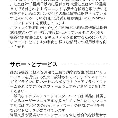
ル注文は2〜3営業日以内に送付され,大量注文は6〜12営業
日間で送付されます.各ユニットは,安全な輸送と取り扱いを
確保するために,スポンジ付きの箱に慎重に梱包されていま
す.このパッケージの詳細は,品質と顧客満足へのTIMMYの
コミットメントを反映しています.
オフィスや政府用だけでなく,TM F620の顔認識機能は,医療
施設,交通ハブ,住宅複合施設にも適しています.この顔分析
機器の多用性により セキュリティを強化するために不可欠
なツールになります効率化し,様々な部門での運用効率を向
上させる.
サポートとサービス
顔認識機器は 様々な用途で正確で効率的な生体認証ソリュ
ーションを提供するために設計されていますインストール
ガイドラインに従い,当社の公式ソフトウェアプラットフォ
ームを通じてデバイスファームウェアを定期的に更新して
ください..
一般的なトラブルシューティングについては,製品に付属し
ているユーザーマニュアルを参照してください.このマニュ
アルには,デバイスの設定,ネットワークの構成,データ管理
などのトピックが含まれています.
遠隔支援や現場でのメンテナンスを含む 総合的な技術サポ