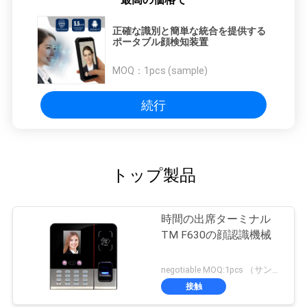
正確な識別と簡単な統合を提供する
ポータブル顔検知装置
MOQ：
1pcs (sample)
続行
トップ製品
時間の出席ターミナル
TM F630の顔認識機械
negotiable MOQ:1pcs （サンプル）
接触