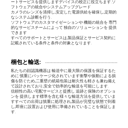
ートサービスを提供しますデバイスの校正に役立ちます.ソ
フトウェアの統合やシステムアップグレード
カメラのレンズを清掃し,安定した電源供給を確保し,定期的
なシステム診断を行う.
ソフトウェアのカスタマイゼーションや 機能の統合を 専門
的なサービスチームによって 独自のソリューションを 提供
できます
すべてのサポートとサービスは,製品保証とサービス契約に
記載されている条件と条件の対象となります.
梱包と輸送:
私たちの顔認識機器は 輸送中に最大限の保護を保証するた
めに 慎重にパッケージ化されています衝撃や振動による損
傷を防ぐため,二重壁の紙箱包装は耐久性も軽さも兼ね備え
て設計されており,安全で効率的な輸送を可能にします.
信頼性の高い宅配サービスと提携し 追跡と保険のオプショ
ンを 提供します標準を含む様々な輸送方法を提供していま
すすべての出荷は慎重に処理され,製品が完璧な状態で到着
し,即座に設置および使用に準備されていることを保証しま
す.