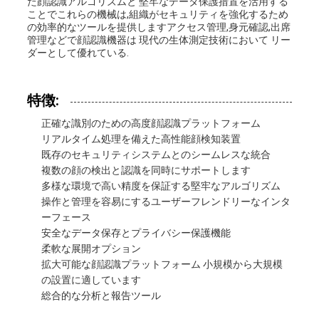
た顔認識アルゴリズムと 堅牢なデータ保護措置を活用する
ことでこれらの機械は,組織がセキュリティを強化するため
の効率的なツールを提供しますアクセス管理,身元確認,出席
管理などで顔認識機器は 現代の生体測定技術において リー
ダーとして優れている.
特徴:
正確な識別のための高度顔認識プラットフォーム
リアルタイム処理を備えた高性能顔検知装置
既存のセキュリティシステムとのシームレスな統合
複数の顔の検出と認識を同時にサポートします
多様な環境で高い精度を保証する堅牢なアルゴリズム
操作と管理を容易にするユーザーフレンドリーなインタ
ーフェース
安全なデータ保存とプライバシー保護機能
柔軟な展開オプション
拡大可能な顔認識プラットフォーム 小規模から大規模
の設置に適しています
総合的な分析と報告ツール