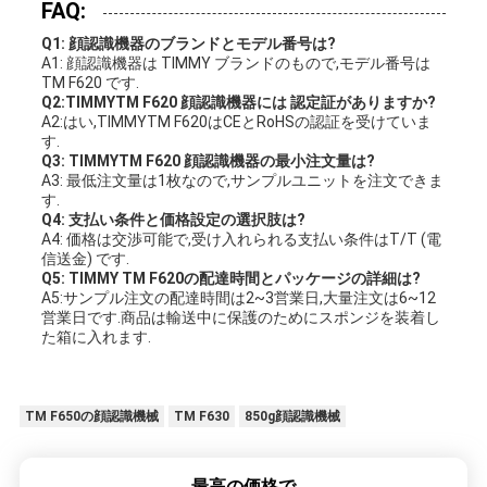
FAQ:
Q1: 顔認識機器のブランドとモデル番号は?
A1: 顔認識機器は TIMMY ブランドのもので,モデル番号は
TM F620 です.
Q2:TIMMYTM F620 顔認識機器には 認定証がありますか?
A2:はい,TIMMYTM F620はCEとRoHSの認証を受けていま
す.
Q3: TIMMYTM F620 顔認識機器の最小注文量は?
A3: 最低注文量は1枚なので,サンプルユニットを注文できま
す.
Q4: 支払い条件と価格設定の選択肢は?
A4: 価格は交渉可能で,受け入れられる支払い条件はT/T (電
信送金) です.
Q5: TIMMY TM F620の配達時間とパッケージの詳細は?
A5:サンプル注文の配達時間は2~3営業日,大量注文は6~12
営業日です.商品は輸送中に保護のためにスポンジを装着し
た箱に入れます.
TM F650の顔認識機械
TM F630
850g顔認識機械
最高の価格で