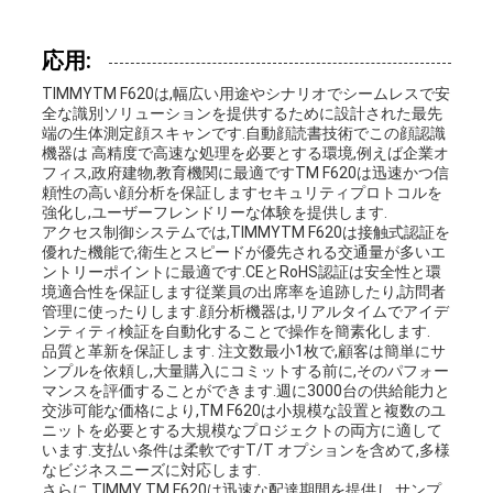
応用:
TIMMYTM F620は,幅広い用途やシナリオでシームレスで安
全な識別ソリューションを提供するために設計された最先
端の生体測定顔スキャンです.自動顔読書技術でこの顔認識
機器は 高精度で高速な処理を必要とする環境,例えば企業オ
フィス,政府建物,教育機関に最適ですTM F620は迅速かつ信
頼性の高い顔分析を保証しますセキュリティプロトコルを
強化し,ユーザーフレンドリーな体験を提供します.
アクセス制御システムでは,TIMMYTM F620は接触式認証を
優れた機能で,衛生とスピードが優先される交通量が多いエ
ントリーポイントに最適です.CEとRoHS認証は安全性と環
境適合性を保証します従業員の出席率を追跡したり,訪問者
管理に使ったりします.顔分析機器は,リアルタイムでアイデ
ンティティ検証を自動化することで操作を簡素化します.
品質と革新を保証します. 注文数最小1枚で,顧客は簡単にサ
ンプルを依頼し,大量購入にコミットする前に,そのパフォー
マンスを評価することができます.週に3000台の供給能力と
交渉可能な価格により,TM F620は小規模な設置と複数のユ
ニットを必要とする大規模なプロジェクトの両方に適して
います.支払い条件は柔軟ですT/T オプションを含めて,多様
なビジネスニーズに対応します.
さらに,TIMMY TM F620は迅速な配達期間を提供し,サンプ