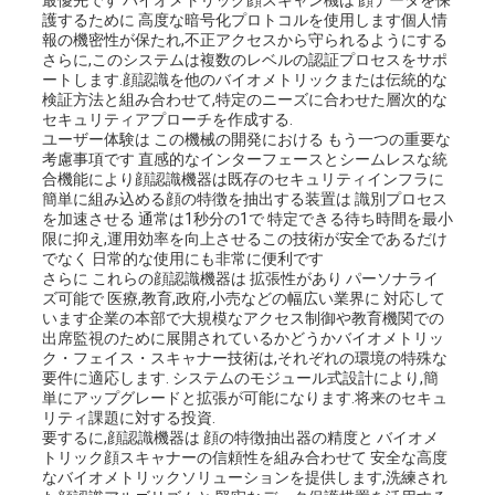
最優先です バイオメトリック顔スキャン機は 顔データを保
地
護するために 高度な暗号化プロトコルを使用します個人情
報の機密性が保たれ,不正アクセスから守られるようにする
図
さらに,このシステムは複数のレベルの認証プロセスをサポ
ートします.顔認識を他のバイオメトリックまたは伝統的な
検証方法と組み合わせて,特定のニーズに合わせた層次的な
セキュリティアプローチを作成する.
PRIVACY
ユーザー体験は この機械の開発における もう一つの重要な
考慮事項です 直感的なインターフェースとシームレスな統
合機能により顔認識機器は既存のセキュリティインフラに
POLICY
簡単に組み込める顔の特徴を抽出する装置は 識別プロセス
を加速させる 通常は1秒分の1で 特定できる待ち時間を最小
限に抑え,運用効率を向上させるこの技術が安全であるだけ
でなく 日常的な使用にも非常に便利です
さらに これらの顔認識機器は 拡張性があり パーソナライ
ズ可能で 医療,教育,政府,小売などの幅広い業界に 対応して
います企業の本部で大規模なアクセス制御や教育機関での
出席監視のために展開されているかどうかバイオメトリッ
ク・フェイス・スキャナー技術は,それぞれの環境の特殊な
要件に適応します. システムのモジュール式設計により,簡
単にアップグレードと拡張が可能になります.将来のセキュ
リティ課題に対する投資.
要するに,顔認識機器は 顔の特徴抽出器の精度と バイオメ
トリック顔スキャナーの信頼性を組み合わせて 安全な高度
なバイオメトリックソリューションを提供します,洗練され