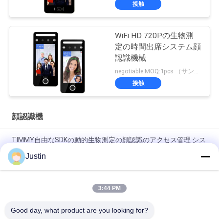
接触
WiFi HD 720Pの生物測
定の時間出席システム顔
認識機械
negotiable MOQ:1pcs （サンプル）
接触
顔認識機
TIMMY自由なSDKの動的生物測定の顔認識のアクセス管理 シス
テム
Justin
動的5.0インチの顔認識はRoHSの時間出席のアクセス管理 シス
テムを機械で造る
3:44 PM
APIのTCP/IP Rfidのカード読取り装置の顔認識のドアのアクセ
Good day, what product are you looking for?
ス管理 システム