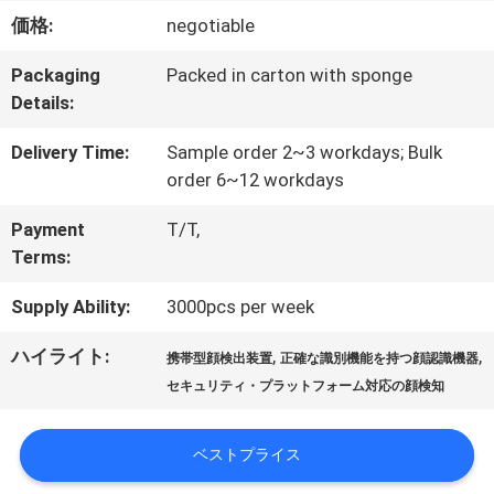
達
価格:
negotiable
に
Packaging
Packed in carton with sponge
Details:
つ
Delivery Time:
Sample order 2~3 workdays; Bulk
い
order 6~12 workdays
て
Payment
T/T,
Terms:
工
Supply Ability:
3000pcs per week
場
ハイライト:
,
,
携帯型顔検出装置
正確な識別機能を持つ顔認識機器
旅
セキュリティ・プラットフォーム対応の顔検知
行
ベストプライス