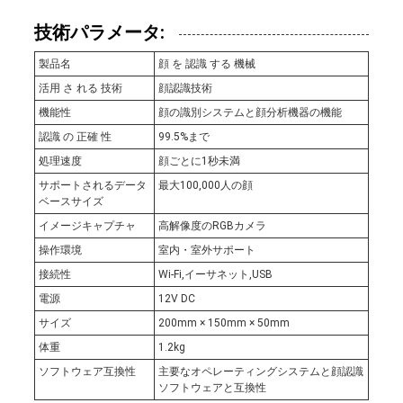
技術パラメータ:
製品名
顔 を 認識 する 機械
活用 さ れる 技術
顔認識技術
機能性
顔の識別システムと顔分析機器の機能
認識 の 正確 性
99.5%まで
処理速度
顔ごとに1秒未満
サポートされるデータ
最大100,000人の顔
ベースサイズ
イメージキャプチャ
高解像度のRGBカメラ
操作環境
室内・室外サポート
接続性
Wi-Fi,イーサネット,USB
電源
12V DC
サイズ
200mm × 150mm × 50mm
体重
1.2kg
ソフトウェア互換性
主要なオペレーティングシステムと顔認識
ソフトウェアと互換性