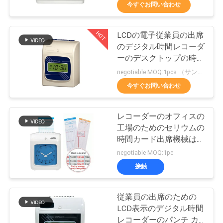
達
今すぐお問い合わせ
に
HOT
LCDの電子従業員の出席
つ
29
のデジタル時間レコーダ
い
生物測定の顔認識シ
ーのデスクトップの時間
パンチ カード機械
negotiable MOQ:1pcs （サンプル）
て
ステム
今すぐお問い合わせ
工
レコーダーのオフィスの
工場のためのセリウムの
場
時間カード出席機械はス
18
旅
タッフ職員をチェックイ
negotiable MOQ:1pc
ンする
Tuyaのスマートな
接触
行
ロック
従業員の出席のための
品
LCD表示のデジタル時間
レコーダーのパンチ カ