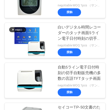
質
ードの時間レコーダー
negotiable MOQ:1pcs （サンプル）
管
接触
41
理
RFIDカード アクセ
白いデジタル時間レコー
ダーのタッチ画面5ライ
ス管理
私
ン電子日付時刻の切手自
動販売機
negotiable MOQ:1pcs （サンプル）
達
接触
に
連
自動5ライン電子日付時
52
刻の切手自動販売機の多
絡
数の言語TFTタッチ画面
顔認識の出席機械
negotiable MOQ:1pcs （サンプル）
し
接触
な
さ
セイコーTP-50文書のた