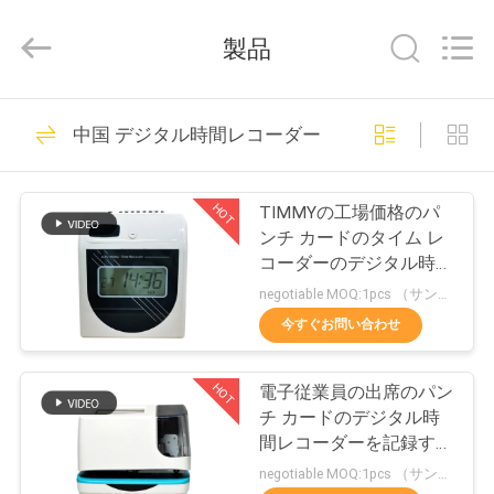
2021
-
2026
製品
Shenzhen
Union
Timmy
Technology
Co.,
家
78
Ltd..
中国 デジタル時間レコーダー
All
Rights
Reserved.
顔認識機
プ
HOT
TIMMYの工場価格のパ
ロ
ンチ カードのタイム レ
コーダーのデジタル時間
ダ
レコーダーの電子日付時
negotiable MOQ:1pcs （サンプル）
刻の切手自動販売機
ク
今すぐお問い合わせ
50
ト
顔の認識のアクセ
HOT
電子従業員の出席のパン
チ カードのデジタル時
ス管理 システム
私
間レコーダーを記録する
卸し売りBundyの時刻
negotiable MOQ:1pcs （サンプル）