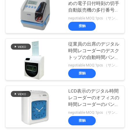
めの電子日付時刻の切手
い
自動販売機の多行番号の
3
スタンパ
negotiable MOQ:1pcs （サンプル）
顔認識の温度の走査
接触
ニ
器
ュ
従業員の出席のデジタル
時間レコーダーのデスク
ー
トップの自動時間パンチ
ス
カード機械
negotiable MOQ:1pcs （サンプル）
接触
25
VR
LCD表示のデジタル時間
指紋の出席機械
レコーダーのオフィスの
地
時間レコーダーのパンチ
カード機械
negotiable MOQ:1pcs （サンプル）
図
接触