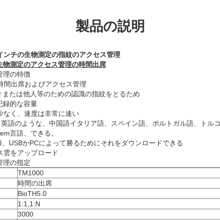
製品の説明
.4インチの生物測定の指紋のアクセス管理
生物測定のアクセス管理の時間出席
管理の特徴
の時間出席およびアクセス管理
た人々または他人等のための認識の指紋をとるため
の記録的な容量
より少なく、速度は非常に速い
語、英語のような、中国語イタリア語、スペイン語、ポルトガル語、トル
em言語、できる。
録、USBかPCによって勝るためにそれをダウンロードできる
ース雲をアップロード
管理の指定
TM1000
時間の出席
BioTH5.0
1:1,1:N
3000