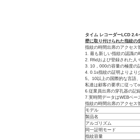
タイム レコーダーLCD 2
壁に取り付けられた指紋の
指紋の時間出席のアクセス
1. 最も新しい指紋の認識
2. Rfidおよび登録され
3. 10，000の容量の極度
4. 0.1s指紋の証明より
5。10以上の国際的な言
私達は顧客の要求に従ってo
6.従業員出席の穿孔器の記
7.実時間データはWEBベ
指紋の時間出席のアクセス
モデル
製品名
アルゴリズム
同一証明モード
指紋容量