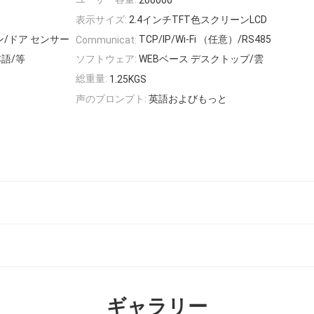
200000
表示サイズ:
2.4インチTFT色スクリーンLCD
/ドア センサー
TCP/IP/Wi-Fi （任意）/RS485
Communicat:
語/等
ソフトウェア:
WEBベース デスクトップ/雲
総重量:
1.25KGS
声のプロンプト:
英語およびもっと
ギャラリー