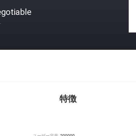
gotiable
格
特徴
ユーザー容量: