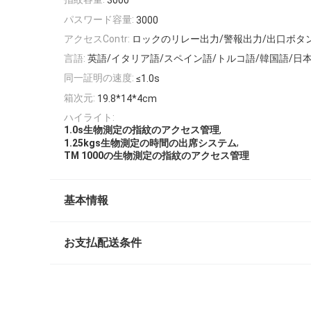
3000
パスワード容量:
3000
アクセスContr:
ロックのリレー出力/警報出力/出口ボタン
言語:
英語/イタリア語/スペイン語/トルコ語/韓国語/日本
同一証明の速度:
≤1.0s
箱次元:
19.8*14*4cm
ハイライト:
,
1.0s生物測定の指紋のアクセス管理
,
1.25kgs生物測定の時間の出席システム
TM 1000の生物測定の指紋のアクセス管理
基本情報
お支払配送条件