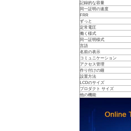
記録的な容量
同一証明の速度
FRR
ずっと
定常電圧
働く様式
同一証明様式
言語
名前の表示
コミュニケーション
アクセス管理
作り付けの鐘
設置方法
LCDのサイズ
プロダクト サイズ
他の機能