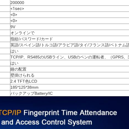
200000
<1sec>
<0>
<0>
9V
オンラインで
指紋/パスワード/カード
英語/スペイン語/トルコ語/アラビア語/タイ/フランス語/ベトナム
はい
TCP/IP、RS485のUSBライン、USBのペンの運転者、（GPRS、3
はい
鐘の配置
壁掛けられる
2.4 TFT色LCD
185*125*38mm
バックアップBattery/IC