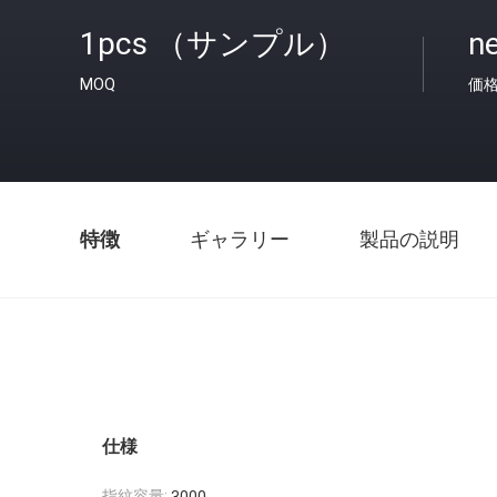
1pcs （サンプル）
ne
MOQ
価
特徴
ギャラリー
製品の説明
仕様
指紋容量: